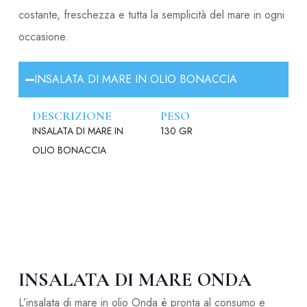
costante, freschezza e tutta la semplicità del mare in ogni
occasione.
INSALATA DI MARE IN OLIO BONACCIA
DESCRIZIONE
PESO
INSALATA DI MARE IN
130 GR
OLIO BONACCIA
INSALATA DI MARE ONDA
L’insalata di mare in olio Onda è pronta al consumo e