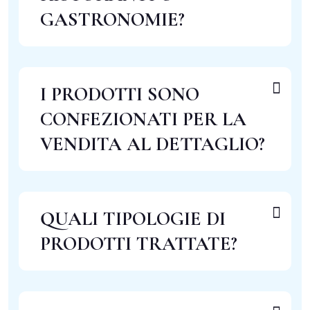
GASTRONOMIE?
I PRODOTTI SONO
CONFEZIONATI PER LA
VENDITA AL DETTAGLIO?
QUALI TIPOLOGIE DI
PRODOTTI TRATTATE?