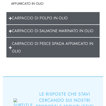
AFFUMICATO IN OLIO
CARPACCIO DI POLPO IN OLIO
CARPACCIO DI SALMONE MARINATO IN OLIO
CARPACCIO DI PESCE SPADA AFFUMICATO IN
OLIO
LE RISPOSTE CHE STAVI
CERCANDO SUI NOSTRI