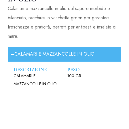
Calamari e mazzancolle in olio dal sapore morbido e
bilanciato, racchiusi in vaschetta green per garantire
freschezza e praticità, perfetti per antipasti e insalate di
mare.
CALAMARI E MAZZANCOLLE IN OLIO
DESCRIZIONE
PESO
CALAMARI E
100 GR
MAZZANCOLLE IN OLIO