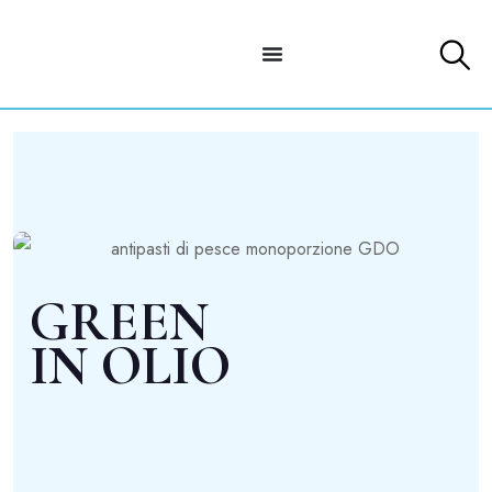
GREEN
IN OLIO