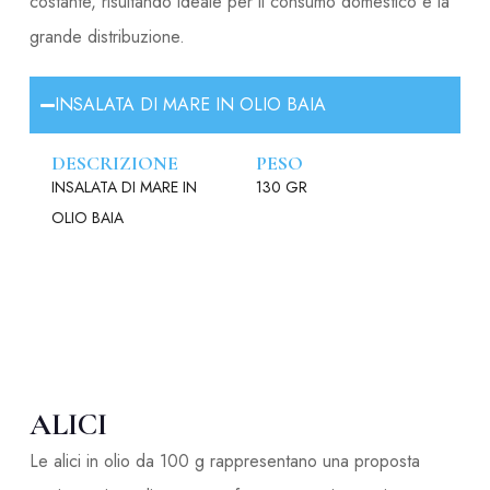
costante, risultando ideale per il consumo domestico e la
grande distribuzione.
INSALATA DI MARE IN OLIO BAIA
DESCRIZIONE
PESO
INSALATA DI MARE IN
130 GR
OLIO BAIA
ALICI
Le alici in olio da 100 g rappresentano una proposta