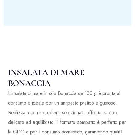
INSALATA DI MARE
BONACCIA
L’insalata di mare in olio Bonaccia da 130 g è pronta al
consumo e ideale per un antipasto pratico e gustoso.
Realizzata con ingredienti selezionati, offre un sapore
delicato ed equilibrato. Il formato compatto è perfetto per
la GDO e per il consumo domestico, garantendo qualità