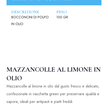
DESCRIZIONE
PESO
BOCCONCINI DI POLPO
100 GR
IN OLIO
MAZZANCOLLE AL LIMONE IN
OLIO
Mazzancolle al limone in olio dal gusto fresco e delicato,
confezionate in vaschetta green per preservare qualità e
sapore, ideali per antipasti e piatti freddi.