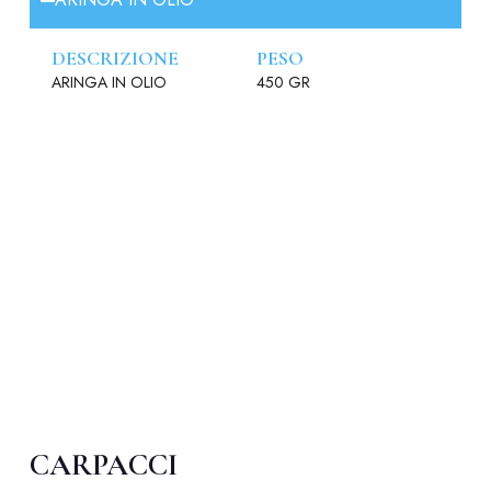
DESCRIZIONE
PESO
ARINGA IN OLIO
450 GR
CARPACCI