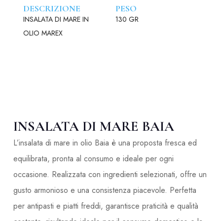
DESCRIZIONE
PESO
INSALATA DI MARE IN
130 GR
OLIO MAREX
INSALATA DI MARE BAIA
L’insalata di mare in olio Baia è una proposta fresca ed
equilibrata, pronta al consumo e ideale per ogni
occasione. Realizzata con ingredienti selezionati, offre un
gusto armonioso e una consistenza piacevole. Perfetta
per antipasti e piatti freddi, garantisce praticità e qualità