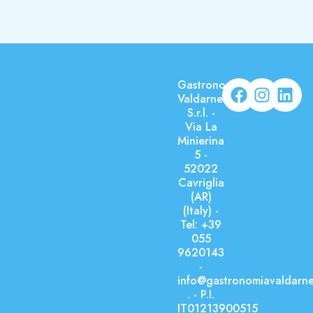
Gastronomia
Valdarnese
S.r.l. -
Via La
Minierina
5 -
52022
Cavriglia
(AR)
(Italy) -
Tel: +39
055
9620143
-
info@gastronomiavaldarnes
. - P.I.
IT01213900515